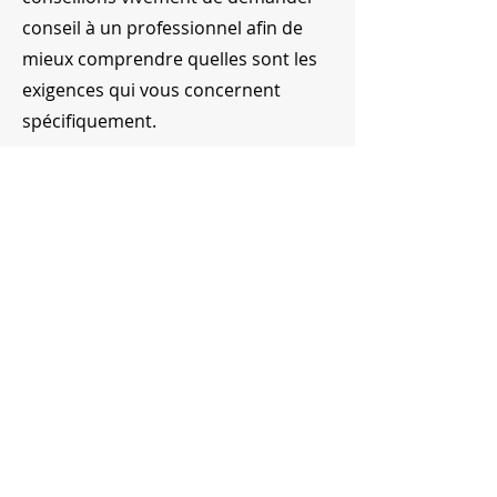
conseil à un professionnel afin de
mieux comprendre quelles sont les
exigences qui vous concernent
spécifiquement.
Cliquez ici
pour obtenir des
informations plus détaillées sur la
création de vos termes et
conditions.
Fondation Dora
Chemin de Beau-Soleil 4
1206 Genève
E-mail:
info@fondationdora.org